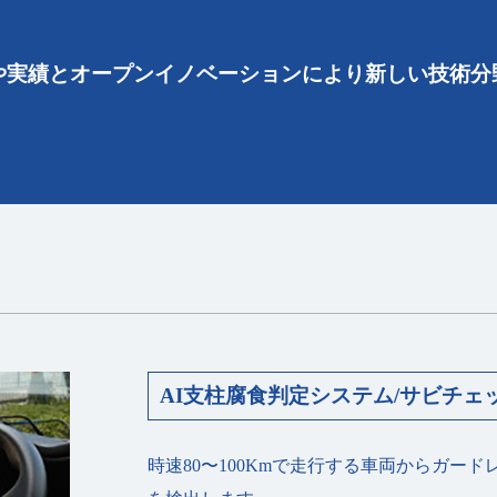
や実績とオープンイノベーションにより新しい技術分
AI⽀柱腐⾷判定システム/サビチェ
時速80〜100Kmで⾛⾏する⾞両からガー