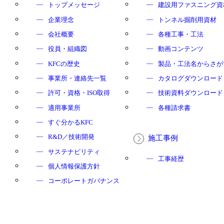
トップメッセージ
建設用ファスニング資
企業理念
トンネル掘削用資材
会社概要
各種工事・工法
役員・組織図
動画コンテンツ
KFCの歴史
製品・工法名からさが
事業所・連絡先一覧
カタログダウンロード
許可・資格・ISO取得
技術資料ダウンロード
適用事業所
各種請求書
すぐ分かるKFC
R&D／技術開発
施工事例
サステナビリティ
工事経歴
個人情報保護方針
コーポレートガバナンス