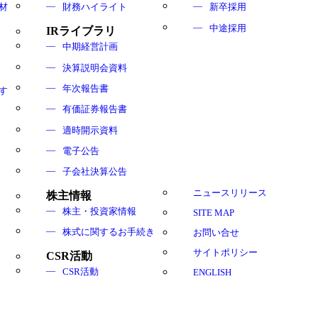
材
財務ハイライト
新卒採用
中途採用
IRライブラリ
中期経営計画
決算説明会資料
年次報告書
す
有価証券報告書
適時開示資料
電子公告
子会社決算公告
ニュースリリース
株主情報
株主・投資家情報
SITE MAP
株式に関するお手続き
お問い合せ
サイトポリシー
CSR活動
CSR活動
ENGLISH