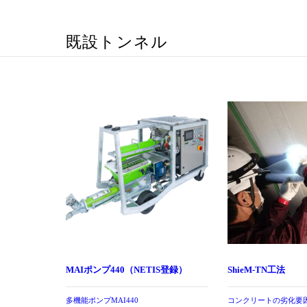
既設トンネル
MAIポンプ440（NETIS登録）
ShieM-TN工法
多機能ポンプMAI440
コンクリートの劣化要