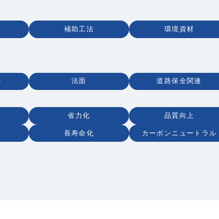
補助工法
環境資材
ル
法面
道路保全関連
省力化
品質向上
長寿命化
カーボンニュートラル