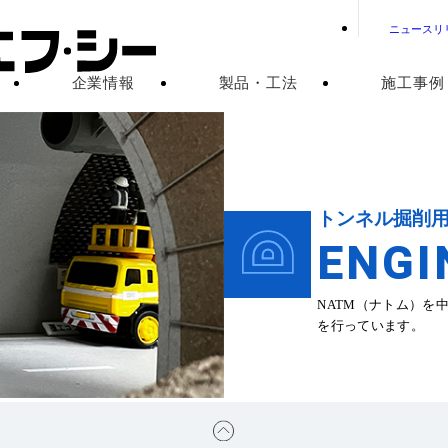
ニュースリ
企業情報
製品・工法
施工事例
トンネル掘削
ENGI
NATM（ナトム）を
を行っています。