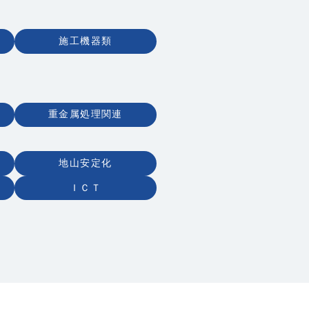
施工機器類
重金属処理関連
地山安定化
ＩＣＴ