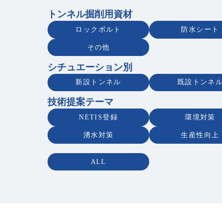
トンネル掘削用資材
ロックボルト
防水シート
その他
シチュエーション別
新設トンネル
既設トンネ
技術提案テーマ
NETIS登録
環境対策
湧水対策
生産性向上
ALL