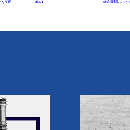
止を実現
ボルト
鋼管膨張型ロック