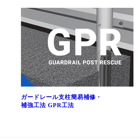
ガードレール支柱簡易補修・
補強工法 GPR工法