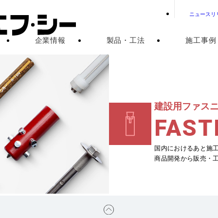
ニュースリ
企業情報
製品・工法
施工事例
建設用ファス
FAST
国内におけるあと施
商品開発から販売・