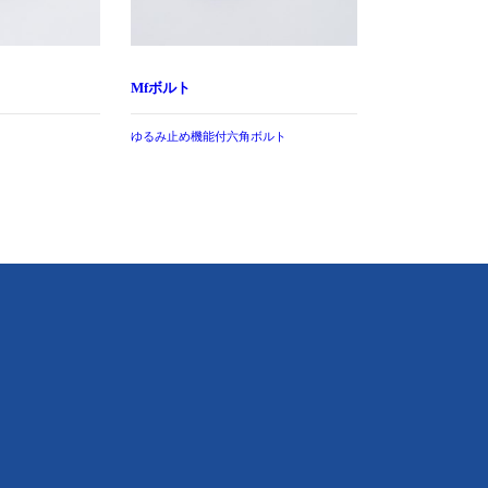
Mfボルト
ゆるみ止め機能付六角ボルト