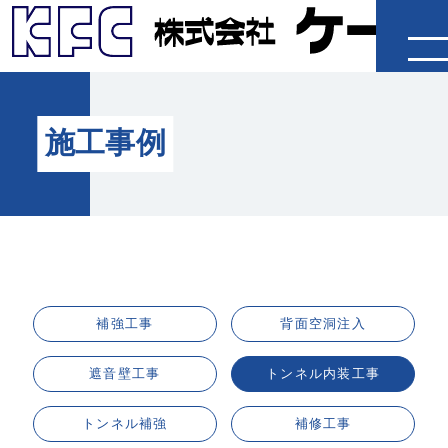
企業情報
施工事例
製品・工法
施工事例
IR情報
補強工事
背面空洞注入
採用情報
遮音壁工事
トンネル内装工事
ニュースリリース
トンネル補強
補修工事