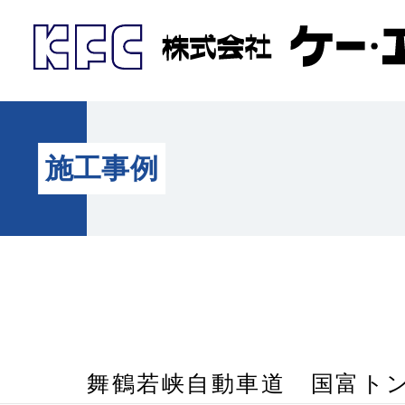
施工事例
舞鶴若峡自動車道 国富ト