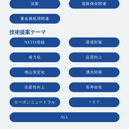
法面
道路保全関連
重金属処理関連
技術提案テーマ
NETIS登録
環境対策
省力化
品質向上
地山安定化
湧水対策
生産性向上
長寿命化
カーボンニュートラル
ＩＣＴ
ALL