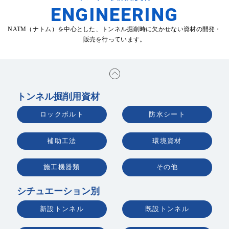
お問い合わせ
ENGINEERING
NATM（ナトム）を中心とした、トンネル掘削時に欠かせない資材の開発・
販売を行っています。
トンネル掘削用資材
ENGLISH
ロックボルト
防水シート
補助工法
環境資材
施工機器類
その他
シチュエーション別
新設トンネル
既設トンネル