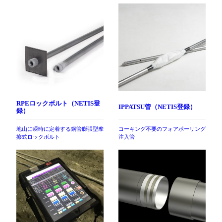
RPEロックボルト（NETIS登
IPPATSU管（NETIS登録）
録）
地山に瞬時に定着する鋼管膨張型摩
コーキング不要のフォアポーリング
擦式ロックボルト
注入管