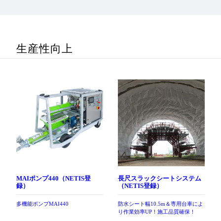
生産性向上
MAIポンプ440（NETIS登
長尺スラックシートシステム
録）
（NETIS登録）
多機能ポンプMAI440
防水シート幅10.5m＆専用台車によ
り作業効率UP！施工品質確保！