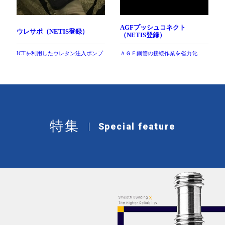
AGFプッシュコネクト
ウレサポ（NETIS登録）
（NETIS登録）
ICTを利用したウレタン注入ポンプ
ＡＧＦ鋼管の接続作業を省力化
特集
Special feature