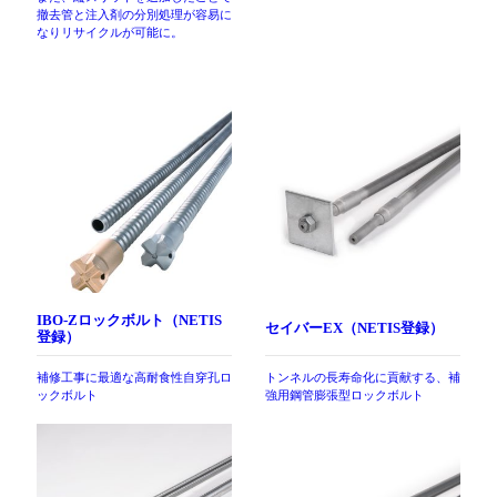
撤去管と注入剤の分別処理が容易に
なりリサイクルが可能に。
IBO-Zロックボルト（NETIS
セイバーEX（NETIS登録）
登録）
補修工事に最適な高耐食性自穿孔ロ
トンネルの長寿命化に貢献する、補
ックボルト
強用鋼管膨張型ロックボルト