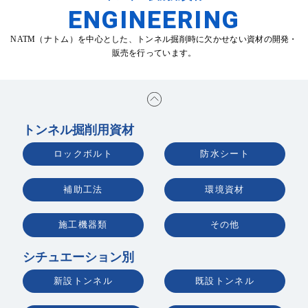
お問い合わせ
ENGINEERING
NATM（ナトム）を中心とした、トンネル掘削時に欠かせない資材の開発・
販売を行っています。
トンネル掘削用資材
ENGLISH
ロックボルト
防水シート
補助工法
環境資材
施工機器類
その他
シチュエーション別
新設トンネル
既設トンネル