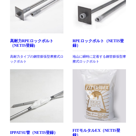
高耐力RPEロックボルト
RPEロックボルト（NETIS登
（NETIS登録)
録）
高耐力タイプの鋼管膨張型摩擦式ロ
地山に瞬時に定着する鋼管膨張型摩
ックボルト
擦式ロックボルト
FITモルタルEX（NETIS登
IPPATSU管（NETIS登録）
録）