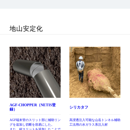
地山安定化
AGF-CHOPPER（NETIS登
シリカタフ
録）
AGF端末管のスリット部に補助リン
高浸透注入可能な山岳トンネル補助
グを追加し切断を容易にした。
工法用の水ガラス系注入材
また、縦スリットを追加したことで