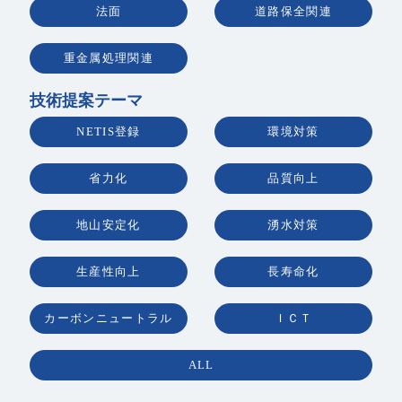
法面
道路保全関連
重金属処理関連
技術提案テーマ
NETIS登録
環境対策
省力化
品質向上
地山安定化
湧水対策
生産性向上
長寿命化
カーボンニュートラル
ＩＣＴ
ALL