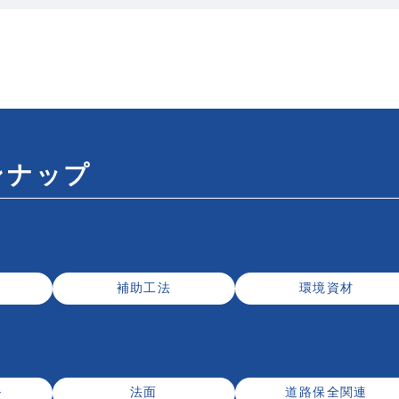
ンナップ
補助工法
環境資材
ル
法面
道路保全関連