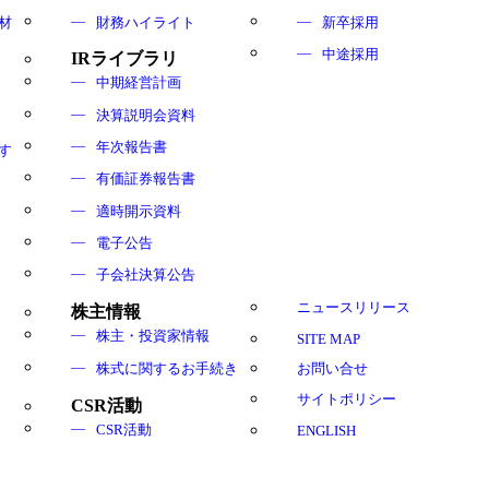
材
財務ハイライト
新卒採用
中途採用
IRライブラリ
中期経営計画
決算説明会資料
年次報告書
す
有価証券報告書
適時開示資料
電子公告
子会社決算公告
ニュースリリース
株主情報
株主・投資家情報
SITE MAP
株式に関するお手続き
お問い合せ
サイトポリシー
CSR活動
CSR活動
ENGLISH