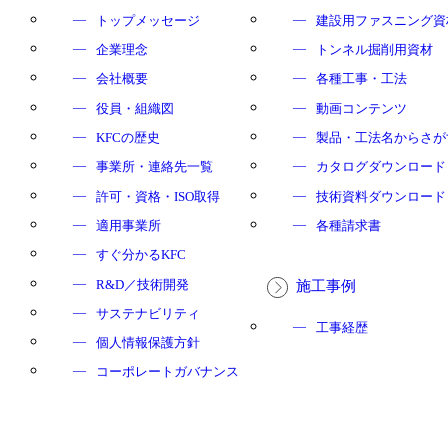
トップメッセージ
建設用ファスニング資
企業理念
トンネル掘削用資材
会社概要
各種工事・工法
役員・組織図
動画コンテンツ
KFCの歴史
製品・工法名からさが
事業所・連絡先一覧
カタログダウンロード
許可・資格・ISO取得
技術資料ダウンロード
適用事業所
各種請求書
すぐ分かるKFC
R&D／技術開発
施工事例
サステナビリティ
工事経歴
個人情報保護方針
コーポレートガバナンス