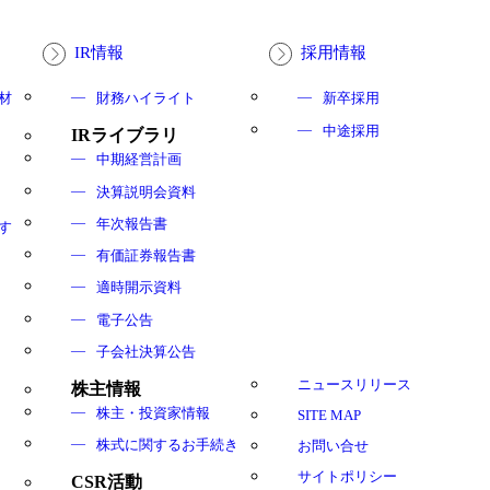
IR情報
採用情報
材
財務ハイライト
新卒採用
中途採用
IRライブラリ
中期経営計画
決算説明会資料
年次報告書
す
有価証券報告書
適時開示資料
電子公告
子会社決算公告
ニュースリリース
株主情報
株主・投資家情報
SITE MAP
株式に関するお手続き
お問い合せ
サイトポリシー
CSR活動