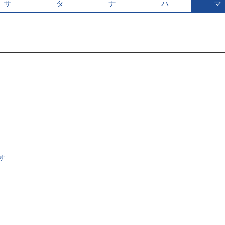
サ
タ
ナ
ハ
マ
す