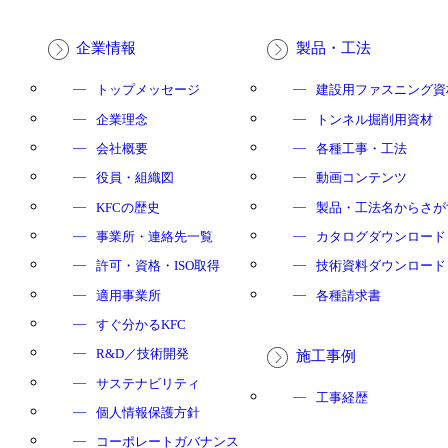
企業情報
製品・工法
トップメッセージ
建設用ファスニング資
企業理念
トンネル掘削用資材
会社概要
各種工事・工法
役員・組織図
動画コンテンツ
KFCの歴史
製品・工法名からさが
事業所・連絡先一覧
カタログダウンロード
許可・資格・ISO取得
技術資料ダウンロード
適用事業所
各種請求書
すぐ分かるKFC
R&D／技術開発
施工事例
サステナビリティ
工事経歴
個人情報保護方針
コーポレートガバナンス