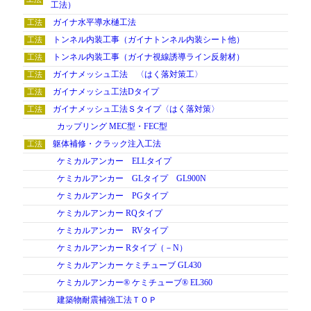
工法）
お問い合わせ
ガイナ水平導水樋工法
トンネル内装工事（ガイナトンネル内装シート他）
トンネル内装工事（ガイナ視線誘導ライン反射材）
ガイナメッシュ工法 〈はく落対策工〉
ガイナメッシュ工法Dタイプ
ガイナメッシュ工法Ｓタイプ〈はく落対策〉
カップリング MEC型・FEC型
ENGLISH
躯体補修・クラック注入工法
ケミカルアンカー ELLタイプ
ケミカルアンカー GLタイプ GL900N
ケミカルアンカー PGタイプ
ケミカルアンカー RQタイプ
ケミカルアンカー RVタイプ
ケミカルアンカー Rタイプ（－N）
ケミカルアンカー ケミチューブ GL430
ケミカルアンカー® ケミチューブ® EL360
建築物耐震補強工法ＴＯＰ