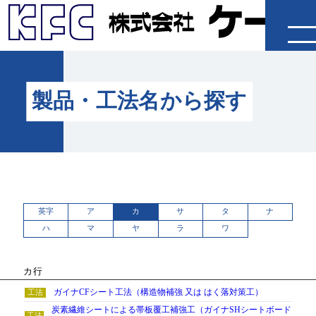
企業情報
製品・工法名から探す
製品・工法
施工事例
IR情報
英字
ア
カ
サ
タ
ナ
採用情報
ハ
マ
ヤ
ラ
ワ
カ行
ニュースリリース
ガイナCFシート工法（構造物補強 又は はく落対策工）
炭素繊維シートによる帯板覆工補強工（ガイナSHシートボード